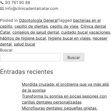
📞 93 761 90 88
📧 info@clinicadentalcatar.com
Posted in
Odontología General
Tagged
bacterias en el
cepillo
,
cepillo de dientes
,
cepillo de viaje
,
Clínica dental
Catar
,
consejos de salud dental
,
cuidado bucal vacaciones
,
hábitos de higiene bucal
,
higiene bucal en viajes
,
neceser
dental
,
salud bucal
Buscar
Buscar
Entradas recientes
Mordida cruzada: el problema que va más allá
de la sonrisa
Transforma tu sonrisa en pocas sesiones con
carillas dentales personalizadas
Microfisuras dentales: pequeñas grietas,