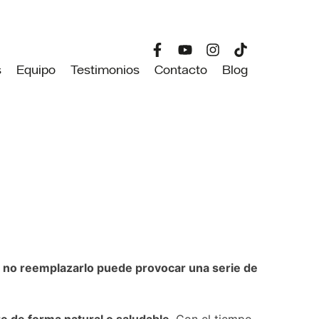
s
Equipo
Testimonios
Contacto
Blog
,
no reemplazarlo puede provocar una serie de
e de forma natural o saludable
. Con el tiempo,