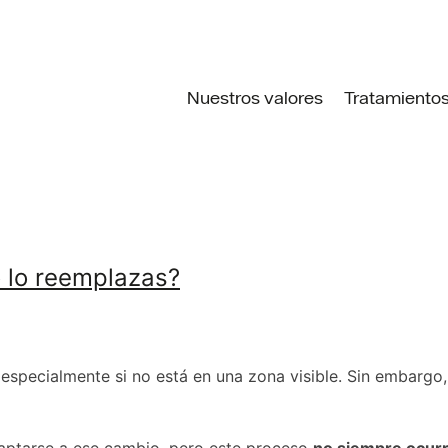
Nuestros valores
Tratamiento
o lo reemplazas?
 especialmente si no está en una zona visible. Sin embargo
adaptarse a ese cambio, pero este proceso
no siempre ocurr