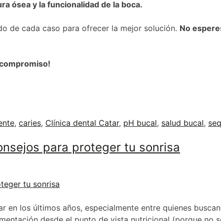
ra ósea y la funcionalidad de la boca.
do de cada caso para ofrecer la mejor solución.
No esperes
n compromiso!
ente
,
caries
,
Clínica dental Catar
,
pH bucal
,
salud bucal
,
seq
onsejos para proteger tu sonrisa
lar en los últimos años, especialmente entre quienes buscan
imentación desde el punto de vista nutricional (porque no s