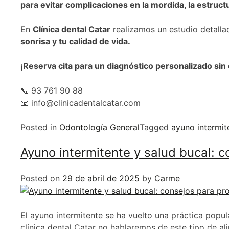
para evitar complicaciones en la mordida, la estructu
En
Clínica dental Catar
realizamos un estudio detalla
sonrisa y tu calidad de vida.
¡Reserva cita para un diagnóstico personalizado si
📞 93 761 90 88
📧 info@clinicadentalcatar.com
Posted in
Odontología General
Tagged
ayuno intermit
Ayuno intermitente y salud bucal: c
Posted on
29 de abril de 2025
by
Carme
El ayuno intermitente se ha vuelto una práctica popu
clínica dental Catar no hablaremos de este tipo de al