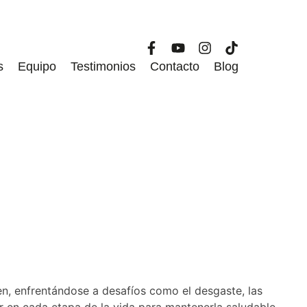
s
Equipo
Testimonios
Contacto
Blog
en, enfrentándose a desafíos como el desgaste, las
r en cada etapa de la vida para mantenerla saludable.