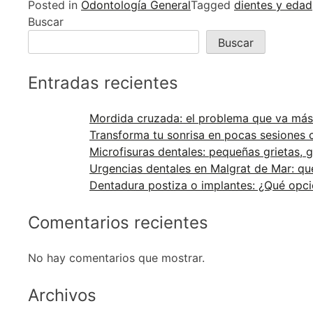
Posted in
Odontología General
Tagged
dientes y edad
Buscar
Buscar
Entradas recientes
Mordida cruzada: el problema que va más a
Transforma tu sonrisa en pocas sesiones c
Microfisuras dentales: pequeñas grietas,
Urgencias dentales en Malgrat de Mar: 
Dentadura postiza o implantes: ¿Qué opci
Comentarios recientes
No hay comentarios que mostrar.
Archivos