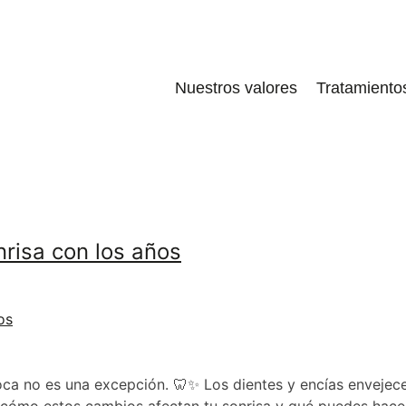
Nuestros valores
Tratamiento
risa con los años
boca no es una excepción. 🦷✨ Los dientes y encías envejec
os cómo estos cambios afectan tu sonrisa y qué puedes hace