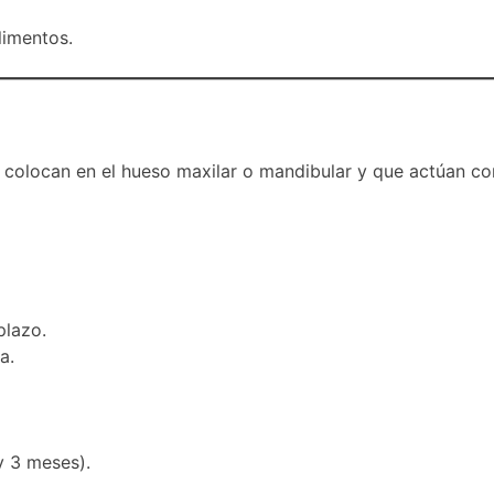
limentos.
colocan en el hueso maxilar o mandibular y que actúan com
plazo.
a.
y 3 meses).