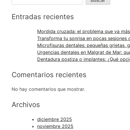
Buscar
Entradas recientes
Mordida cruzada: el problema que va más a
Transforma tu sonrisa en pocas sesiones c
Microfisuras dentales: pequeñas grietas,
Urgencias dentales en Malgrat de Mar: 
Dentadura postiza o implantes: ¿Qué opci
Comentarios recientes
No hay comentarios que mostrar.
Archivos
diciembre 2025
noviembre 2025