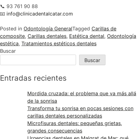
📞 93 761 90 88
📧
info@clinicadentalcatar.com
Posted in
Odontología General
Tagged
Carillas de
composite
,
Carillas dentales
,
Estética dental
,
Odontología
estética
,
Tratamientos estéticos dentales
Buscar
Buscar
Entradas recientes
Mordida cruzada: el problema que va más allá
de la sonrisa
Transforma tu sonrisa en pocas sesiones con
carillas dentales personalizadas
Microfisuras dentales: pequeñas grietas,
grandes consecuencias
Urgencias dentales en Malgrat de Mar: qué